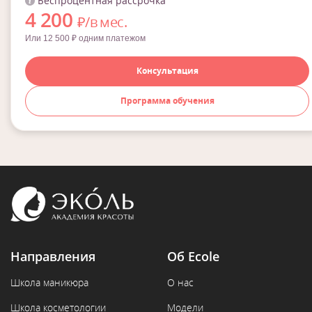
Беспроцентная рассрочка
4 200
₽/в мес.
Или 12 500 ₽ одним платежом
Консультация
Программа обучения
Направления
Об Ecole
Школа маникюра
О нас
Школа косметологии
Модели