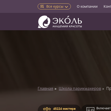
Все курсы
О компании
Кон
Главная
Школа парикмахеров
Пр
Включает
45224 мастера