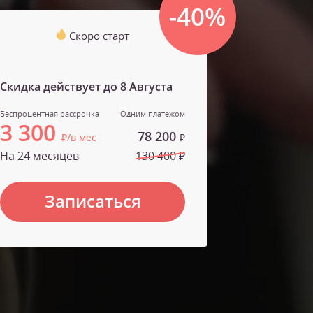
-40%
Скоро старт
Скидка действует до
8 Августа
Беспроцентная рассрочка
Одним платежом
3 300
78 200
₽/в мес
₽
На 24 месяцев
130 400 ₽
Записаться