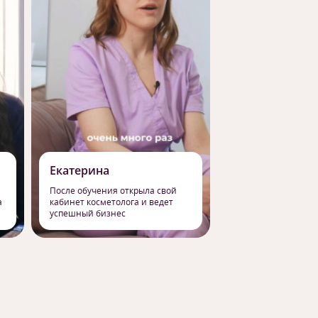
Екатерина
Роман
После обучения открыла свой
Сменил работу на 
а
кабинет косметолога и ведет
профессию массаж
успешный бизнес
свое призвание