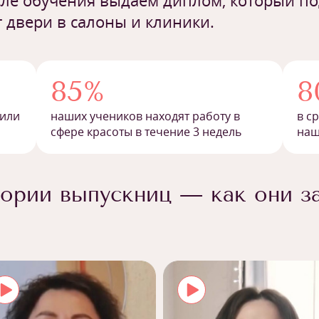
ле обучения выдаем диплом, который п
 двери в салоны и клиники.
85%
8
 или
наших учеников находят работу в
в с
сфере красоты в течение 3 недель
наш
ории выпускниц — как они з