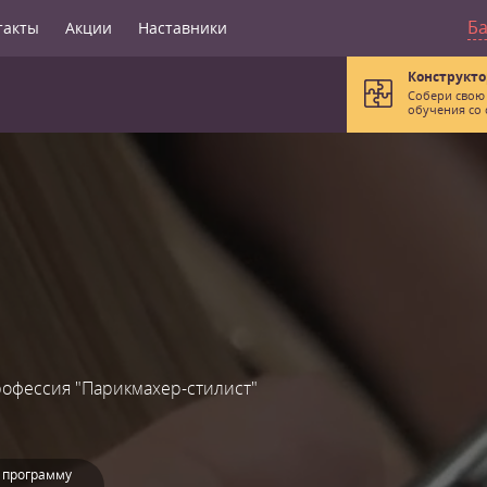
Б
такты
Акции
Наставники
Конструкто
Собери свою
обучения со 
офессия "Парикмахер-стилист"
 программу