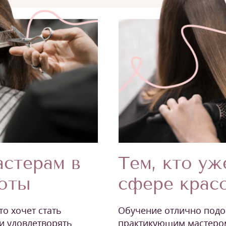
Тем, кто уж
стерам в
сфере крас
соты
Обучение отлично подой
то хочет стать
практикующим мастером
и удовлетворять