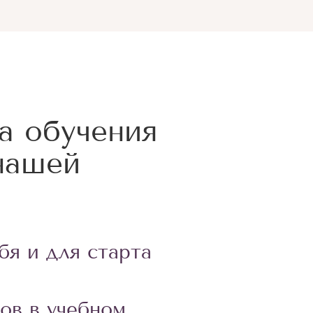
а обучения
нашей
бя и для старта
ов в учебном