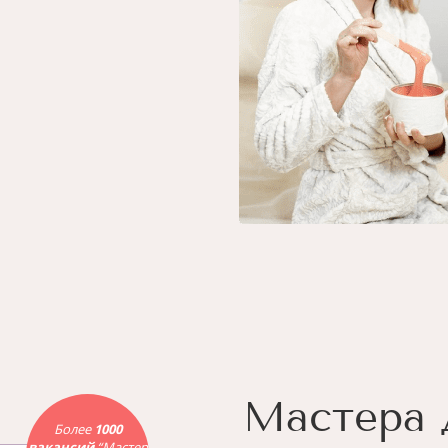
Мастера 
Более
1000
вакансий
“Мастер