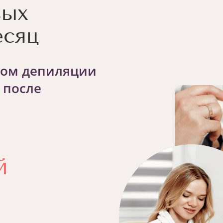
вых
есяц
ром депиляции
 после
й