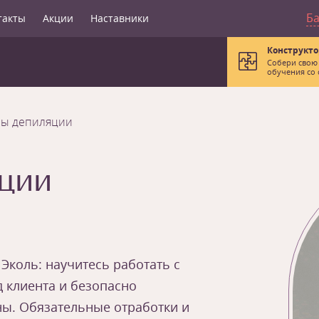
Б
такты
Акции
Наставники
Конструкто
Собери свою
обучения со 
сы депиляции
ции
 Эколь: научитесь работать с
д клиента и безопасно
ы. Обязательные отработки и