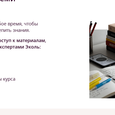
бое время, чтобы
епить знания.
ступ к материалам,
кспертами Эколь:
 курса