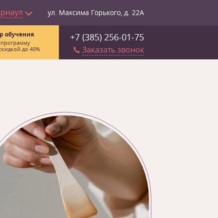
арнаул
ул. Максима Горького, д. 22А
р обучения
+7 (385) 256-01-75
 программу
Заказать звонок
скидкой до 40%