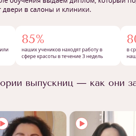
ле обучения выдаем диплом, который п
 двери в салоны и клиники.
85%
8
 или
наших учеников находят работу в
в с
сфере красоты в течение 3 недель
наш
ории выпускниц — как они з