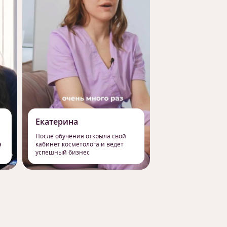
Екатерина
Роман
После обучения открыла свой
Сменил работу на 
а
кабинет косметолога и ведет
профессию массаж
успешный бизнес
свое призвание