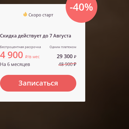
-40%
Скоро старт
Скидка действует до
7 Августа
Беспроцентная рассрочка
Одним платежом
4 900
29 300
₽/в мес
₽
На 6 месяцев
48 900 ₽
Записаться