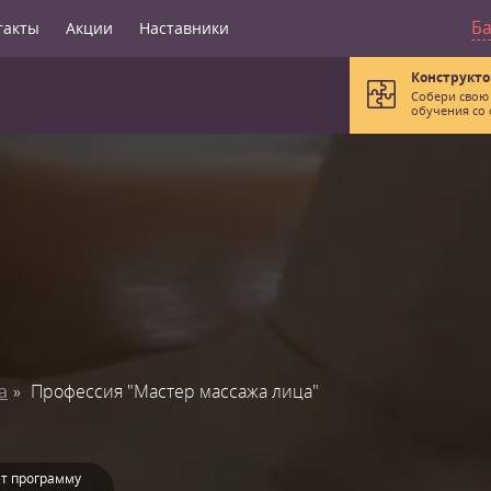
Б
такты
Акции
Наставники
Конструкто
Собери свою
обучения со 
а
Профессия "Мастер массажа лица"
т программу