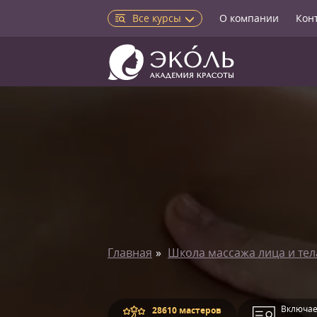
Все курсы
О компании
Кон
Главная
Школа массажа лица и тел
Включае
28610 мастеров